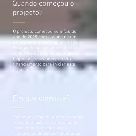
Quando começou o
projecto?
O projecto começou no início do
ano de 2019 com a ajuda de um
sacerdote alemão que, em visita ao
Burundi, ficou chocado com as
condições de vida do povo Batwa
(pigmeus) e enviou o primeiro
financiamento para iniciar este
projecto.
Em que consiste?
Este é um projecto a médio e longo
prazo que inclui: a construção de
casas dignas, escolarização
(construção de escolas equipadas