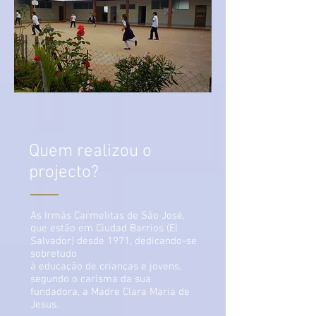
Quem realizou o
projecto?
As Irmãs Carmelitas de São José,
que estão em Ciudad Barrios (El
Salvador) desde 1971, dedicando-se
sobretudo
à educação de crianças e jovens,
segundo o carisma da sua
fundadora, a Madre Clara Maria de
Jesus.