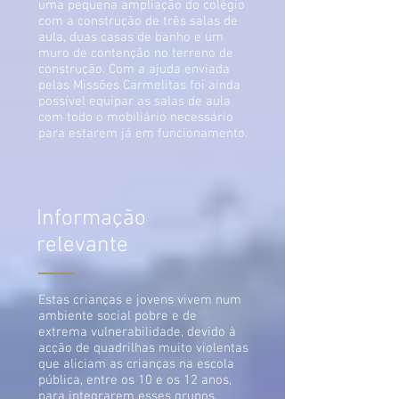
uma pequena ampliação do colégio
com a construção de três salas de
aula, duas casas de banho e um
muro de contenção no terreno de
construção.
Com a ajuda enviada
pelas Missões Carmelitas foi ainda
possível equipar as salas de aula
com todo o mobiliário necessário
para estarem já em funcionamento.
Informação
relevante
Estas crianças e jovens vivem num
ambiente social pobre e de
extrema vulnerabilidade, devido à
acção de quadrilhas muito violentas
que aliciam as crianças na escola
pública, entre os 10 e os 12 anos,
para integrarem esses grupos.