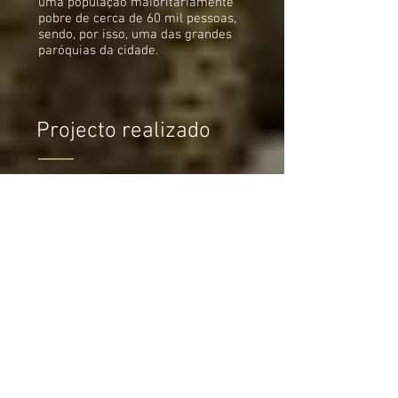
uma população maioritariamente
pobre de cerca de 60 mil pessoas,
sendo, por isso, uma das grandes
paróquias da cidade.
Projecto realizado
Em duas fases diferentes, segundo
os donativos recebidos, foram
instalados dois kits completos de
painéis solares fotovoltaicos para
produção de electricidade, que
permitem à paróquia e à
comunidade carmelita terem
acesso à electricidade durante todo
o dia. Deste modo, a comunidade
pode celebrar, reunir e realizar
todas as demais actividades
paroquiais e sociais a qualquer
hora do dia, sem as limitações
anteriores. A energia fornecida