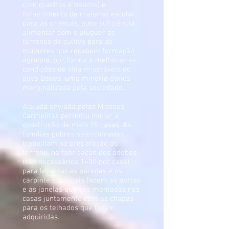
com quadros e bancos) e
fornecimento de material escolar
para as crianças, auto-suficiência
alimentar com o aluguer de
terrenos de cultivo para as
mulheres que recebem formação
agrícola, por forma a melhorar as
condições de vida miseráveis do
povo Batwa, uma minoria étnica
marginalizada pela sociedade.
A ajuda enviada pelas Missões
Carmelitas permitiu iniciar a
construção de mais 15 casas. As
famílias pobres seleccionadas
trabalham na preparação do
terreno, na fabricação dos adobes
(são necessários 1400 por casa)
para levantar as paredes e os
carpinteiros locais fazem as portas
e as janelas que são montadas nas
casas juntamente com as chapas
para os telhados que foram
adquiridas.